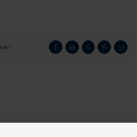
ux !
Facebook
LinkedIn
WhatsApp
Pinterest
Email