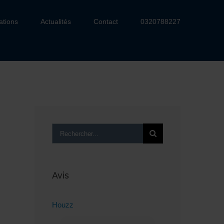
ations
Actualités
Contact
0320788227
Rechercher:
Avis
Houzz