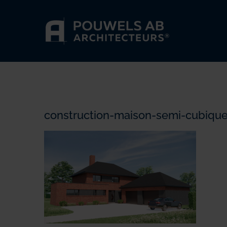
Passer
au
contenu
construction-maison-semi-cubique