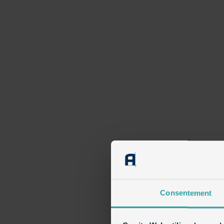
Semi-cubique en briques à
Mérignies
Consentement