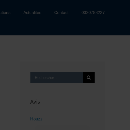
ations
Actualités
Contact
0320788227
Rechercher:
Avis
Houzz