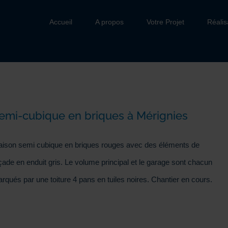
Accueil
A propos
Votre Projet
Réalis
emi-cubique en briques à Mérignies
ison semi cubique en briques rouges avec des éléments de
çade en enduit gris. Le volume principal et le garage sont chacun
rqués par une toiture 4 pans en tuiles noires. Chantier en cours.