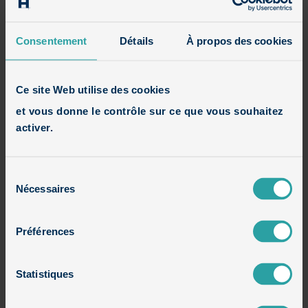
Avis
Consentement
Détails
À propos des cookies
Houzz
Ce site Web utilise des cookies
et vous donne le contrôle sur ce que vous souhaitez
Constructions en cours
activer.
Maisons contemporaines
Sélection
Nécessaires
du
Maisons cubiques
consentement
Préférences
Maisons cubiques en brique et bois
Statistiques
Maisons cubiques en brique et enduit