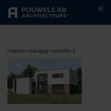
Passer
au
contenu
maison-cubique-ronchin-2