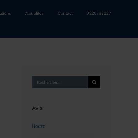
ations
Actualités
Contact
0320788227
Rechercher:
Avis
Houzz