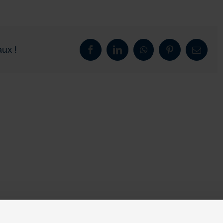
ux !
Facebook
LinkedIn
WhatsApp
Pinterest
Email