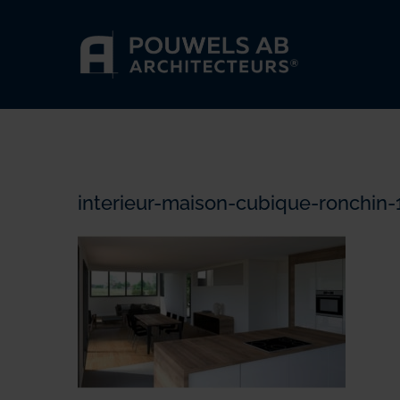
Passer
au
contenu
interieur-maison-cubique-ronchin-