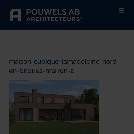
Passer
au
contenu
maison-cubique-lamadeleine-nord-
en-briques-marron-2