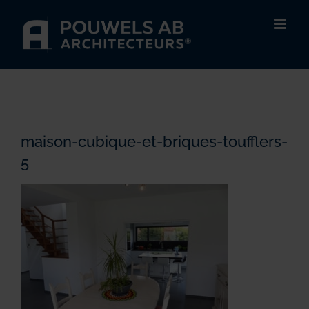
Passer
au
contenu
maison-cubique-et-briques-toufflers-
5