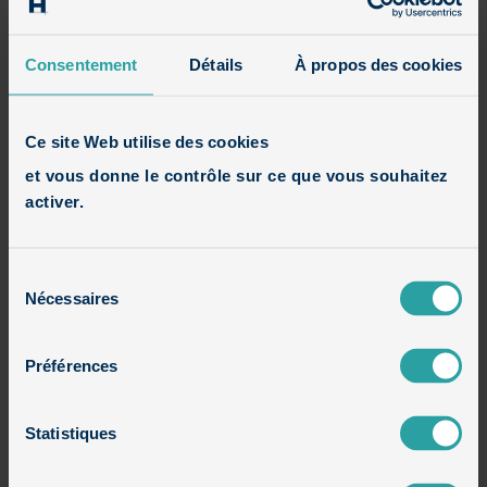
Avis
Consentement
Détails
À propos des cookies
Houzz
Ce site Web utilise des cookies
et vous donne le contrôle sur ce que vous souhaitez
Constructions en cours
activer.
Maisons contemporaines
Sélection
Nécessaires
du
Maisons cubiques
consentement
Préférences
Maisons cubiques en brique et bois
Statistiques
Maisons cubiques en brique et enduit