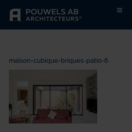
Passer
au
contenu
maison-cubique-briques-patio-6