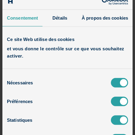
Avis
Consentement
Détails
À propos des cookies
Houzz
Ce site Web utilise des cookies
et vous donne le contrôle sur ce que vous souhaitez
Constructions en cours
activer.
Maisons contemporaines
Sélection
Nécessaires
du
Maisons cubiques
consentement
Préférences
Maisons cubiques en brique et bois
Statistiques
Maisons cubiques en brique et enduit