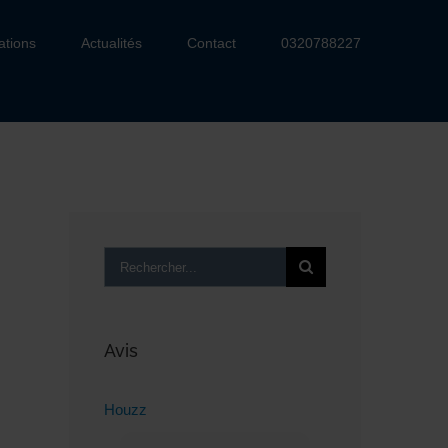
ations
Actualités
Contact
0320788227
Rechercher:
Avis
Houzz