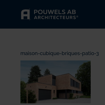
Passer
au
contenu
maison-cubique-briques-patio-3