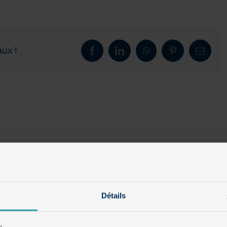
ux !
Facebook
LinkedIn
WhatsApp
Pinterest
Email
Détails