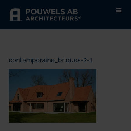
Passer
au
contenu
contemporaine_briques-2-1