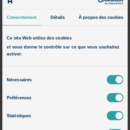
Avis
Consentement
Détails
À propos des cookies
Houzz
Ce site Web utilise des cookies
et vous donne le contrôle sur ce que vous souhaitez
Constructions en cours
activer.
Maisons contemporaines
Sélection
Nécessaires
du
Maisons cubiques
consentement
Préférences
Maisons cubiques en brique et bois
Statistiques
Maisons cubiques en brique et enduit