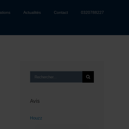
ations
Actualités
Contact
0320788227
Rechercher:
Avis
Houzz