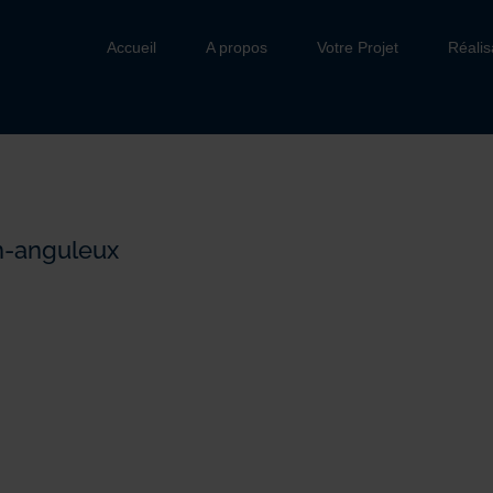
Accueil
A propos
Votre Projet
Réalis
n-anguleux