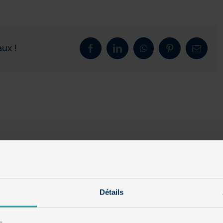
ux !
Facebook
LinkedIn
WhatsApp
Pinterest
Email
Détails