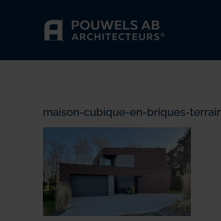
Passer
au
contenu
maison-cubique-en-briques-terrai