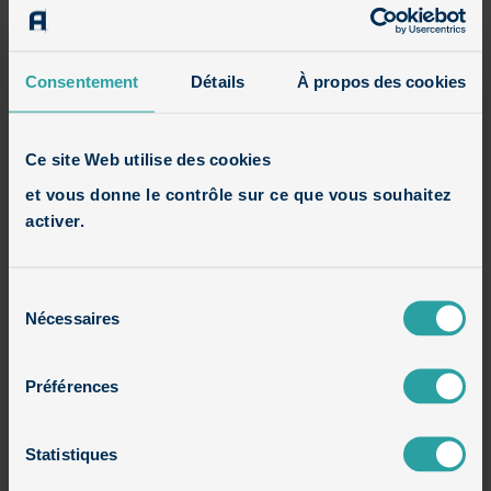
Avis
Consentement
Détails
À propos des cookies
Houzz
Ce site Web utilise des cookies
et vous donne le contrôle sur ce que vous souhaitez
activer.
Constructions en cours
Sélection
Maisons contemporaines
Nécessaires
du
consentement
Maisons cubiques
Préférences
Maisons cubiques en brique et bois
Statistiques
Maisons cubiques en brique et enduit