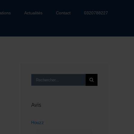
ations
Actualités
Contact
0320788227
Rechercher:
Avis
Houzz