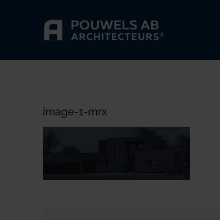
Passer
au
contenu
image-1-mrx