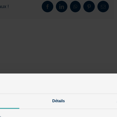
ux !
Facebook
LinkedIn
WhatsApp
Pinterest
Email
Détails