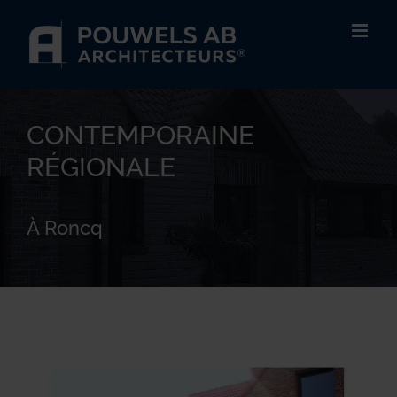
Passer
au
contenu
CONTEMPORAINE
RÉGIONALE
À Roncq
View