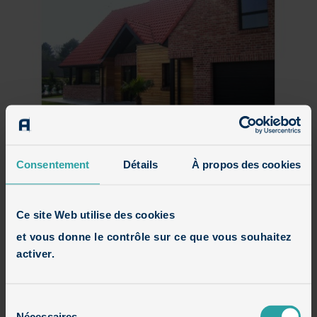
Larger
Image
Consentement
Détails
À propos des cookies
Description du projet
Ce site Web utilise des cookies
et vous donne le contrôle sur ce que vous souhaitez
activer.
Sélection
Nécessaires